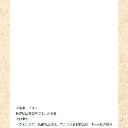
≪電車・バス≫
最寄駅は都賀駅です。歩５分
≪お車≫
・ウエルシア千葉都賀店様他、マルエツ新都賀店様、Times様の駐車